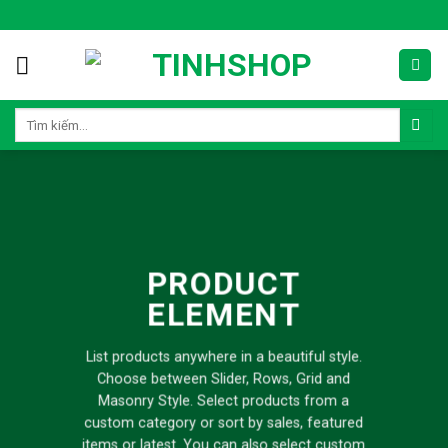
Skip
to
content
Tìm
kiếm:
PRODUCT
ELEMENT
List products anywhere in a beautiful style.
Choose between Slider, Rows, Grid and
Masonry Style. Select products from a
custom category or sort by sales, featured
items or latest. You can also select custom