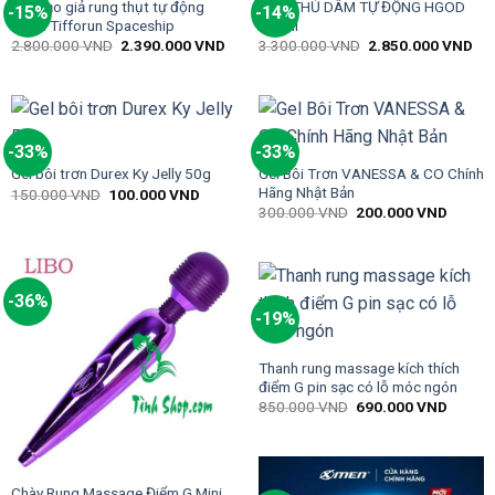
Âm đạo giả rung thụt tự động
CỐC THỦ DÂM TỰ ĐỘNG HGOD
-15%
-14%
Yeain Tifforun Spaceship
007 III
2.800.000
VND
2.390.000
VND
3.300.000
VND
2.850.000
VND
-33%
-33%
Gel Bôi Trơn VANESSA & CO Chính
Gel bôi trơn Durex Ky Jelly 50g
Hãng Nhật Bản
150.000
VND
100.000
VND
300.000
VND
200.000
VND
-36%
-19%
Thanh rung massage kích thích
điểm G pin sạc có lỗ móc ngón
850.000
VND
690.000
VND
Chày Rung Massage Điểm G Mini