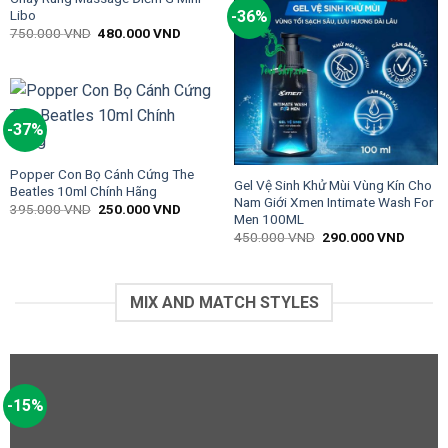
Libo
-36%
750.000
VND
480.000
VND
-37%
Popper Con Bọ Cánh Cứng The
Gel Vệ Sinh Khử Mùi Vùng Kín Cho
Beatles 10ml Chính Hãng
Nam Giới Xmen Intimate Wash For
395.000
VND
250.000
VND
Men 100ML
450.000
VND
290.000
VND
MIX AND MATCH STYLES
-15%