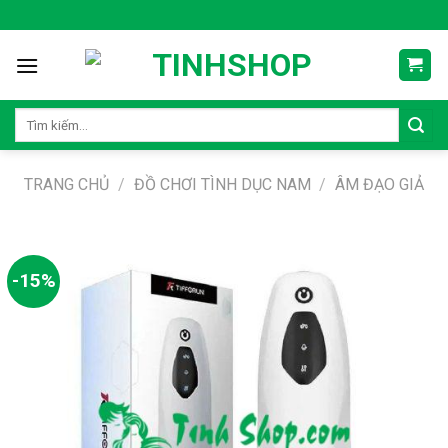
Skip
to
content
Tìm
kiếm:
TRANG CHỦ
/
ĐỒ CHƠI TÌNH DỤC NAM
/
ÂM ĐẠO GIẢ
-15%