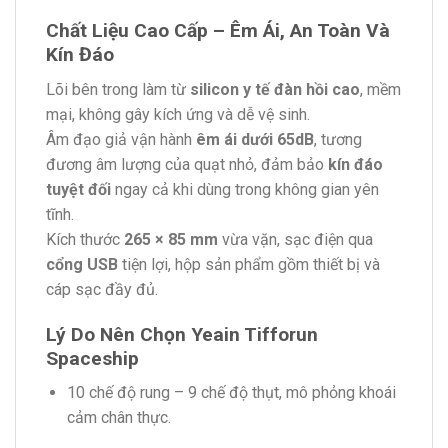
Chất Liệu Cao Cấp – Êm Ái, An Toàn Và
Kín Đáo
Lõi bên trong làm từ
silicon y tế đàn hồi cao
, mềm
mại, không gây kích ứng và dễ vệ sinh.
Âm đạo giả vận hành
êm ái dưới 65dB
, tương
đương âm lượng của quạt nhỏ, đảm bảo
kín đáo
tuyệt đối
ngay cả khi dùng trong không gian yên
tĩnh.
Kích thước
265 × 85 mm
vừa vặn, sạc điện qua
cổng USB
tiện lợi, hộp sản phẩm gồm thiết bị và
cáp sạc đầy đủ.
Lý Do Nên Chọn Yeain Tifforun
Spaceship
10 chế độ rung – 9 chế độ thụt, mô phỏng khoái
cảm chân thực.