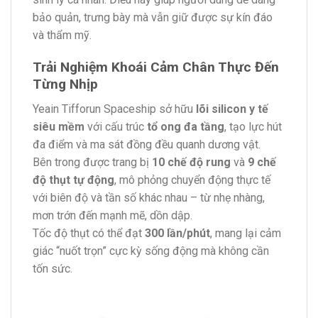
bảo quản, trưng bày mà vẫn giữ được sự kín đáo
và thẩm mỹ.
Trải Nghiệm Khoái Cảm Chân Thực Đến
Từng Nhịp
Yeain Tifforun Spaceship sở hữu
lõi silicon y tế
siêu mềm
với cấu trúc
tổ ong đa tầng
, tạo lực hút
đa điểm và ma sát đồng đều quanh dương vật.
Bên trong được trang bị
10 chế độ rung
và
9 chế
độ thụt tự động
, mô phỏng chuyển động thực tế
với biên độ và tần số khác nhau – từ nhẹ nhàng,
mơn trớn đến mạnh mẽ, dồn dập.
Tốc độ thụt có thể đạt
300 lần/phút
, mang lại cảm
giác “nuốt trọn” cực kỳ sống động mà không cần
tốn sức.