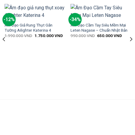
-12%
-34%
Âm Đạo Giả Rung Thụt Gắn
Âm Đạo Cầm Tay Siêu Mềm Mại
Tường Ailighter Katerina 4
Leten Nagase – Chuẩn Nhật Bản
1.990.000
VND
1.750.000
VND
990.000
VND
650.000
VND