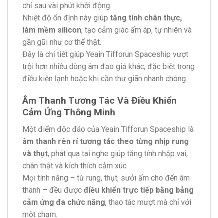
chỉ sau vài phút khởi động.
Nhiệt độ ổn định này giúp
tăng tính chân thực,
làm mềm silicon
, tạo cảm giác ấm áp, tự nhiên và
gần gũi như cơ thể thật.
Đây là chi tiết giúp Yeain Tifforun Spaceship vượt
trội hơn nhiều dòng âm đạo giả khác, đặc biệt trong
điều kiện lạnh hoặc khi cần thư giãn nhanh chóng.
Âm Thanh Tương Tác Và Điều Khiển
Cảm Ứng Thông Minh
Một điểm độc đáo của Yeain Tifforun Spaceship là
âm thanh rên rỉ tương tác theo từng nhịp rung
và thụt
, phát qua tai nghe giúp tăng tính nhập vai,
chân thật và kích thích cảm xúc.
Mọi tính năng – từ rung, thụt, sưởi ấm cho đến âm
thanh – đều được
điều khiển trực tiếp bằng bảng
cảm ứng đa chức năng
, thao tác mượt mà chỉ với
một chạm.