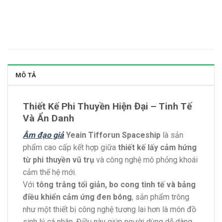
MÔ TẢ
Thiết Kế Phi Thuyền Hiện Đại – Tinh Tế
Và Ẩn Danh
Âm đạo giả
Yeain Tifforun Spaceship
là sản
phẩm cao cấp kết hợp giữa
thiết kế lấy cảm hứng
từ phi thuyền vũ trụ
và công nghệ mô phỏng khoái
cảm thế hệ mới.
Với
tông trắng tối giản, bo cong tinh tế và bảng
điều khiển cảm ứng đen bóng
, sản phẩm trông
như một thiết bị công nghệ tương lai hơn là món đồ
sinh lý cá nhân. Điều này giúp người dùng dễ dàng