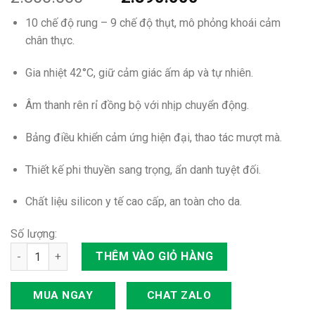
10 chế độ rung – 9 chế độ thụt, mô phỏng khoái cảm
chân thực.
Gia nhiệt 42°C, giữ cảm giác ấm áp và tự nhiên.
Âm thanh rên rỉ đồng bộ với nhịp chuyển động.
Bảng điều khiển cảm ứng hiện đại, thao tác mượt mà.
Thiết kế phi thuyền sang trọng, ẩn danh tuyệt đối.
Chất liệu silicon y tế cao cấp, an toàn cho da.
Số lượng:
Âm đạo giả rung thụt tự động Yeain Tifforun Spaceship số lượ
THÊM VÀO GIỎ HÀNG
MUA NGAY
CHAT ZALO