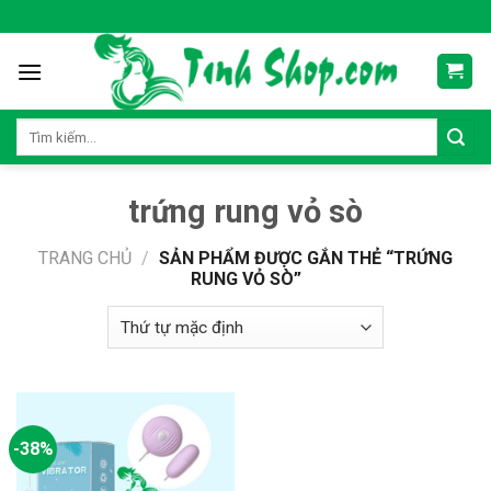
Skip
to
content
Tìm
kiếm:
trứng rung vỏ sò
TRANG CHỦ
/
SẢN PHẨM ĐƯỢC GẮN THẺ “TRỨNG
RUNG VỎ SÒ”
-38%