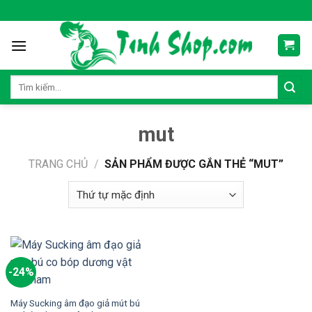
Skip
to
content
Tìm
kiếm:
mut
TRANG CHỦ
/
SẢN PHẨM ĐƯỢC GẮN THẺ “MUT”
-24%
Máy Sucking âm đạo giả mút bú