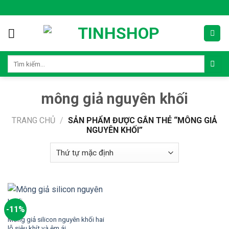
Skip
to
content
Tìm
kiếm:
mông giả nguyên khối
TRANG CHỦ
/
SẢN PHẨM ĐƯỢC GẮN THẺ “MÔNG GIẢ
NGUYÊN KHỐI”
-11%
Mông giả silicon nguyên khối hai
lỗ siêu khít và êm ái