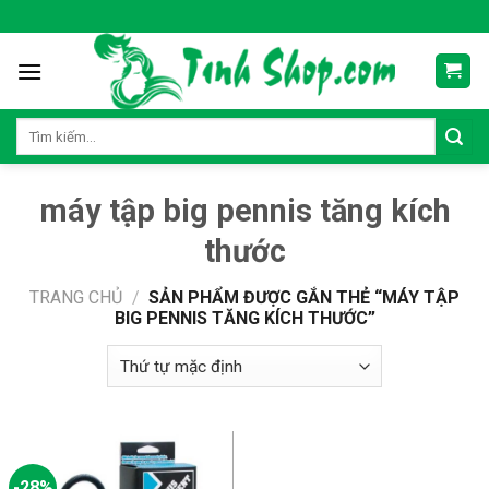
Skip
to
content
Tìm
kiếm:
máy tập big pennis tăng kích
thước
TRANG CHỦ
/
SẢN PHẨM ĐƯỢC GẮN THẺ “MÁY TẬP
BIG PENNIS TĂNG KÍCH THƯỚC”
-28%