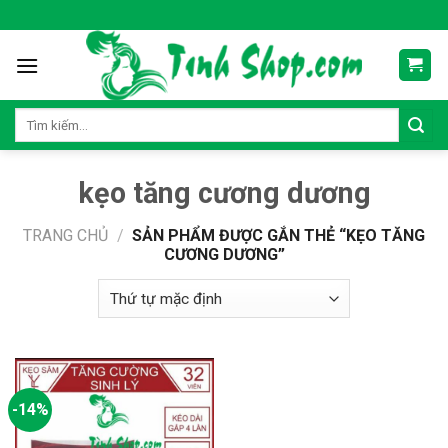
Skip
to
content
Tìm
kiếm:
kẹo tăng cương dương
TRANG CHỦ
/
SẢN PHẨM ĐƯỢC GẮN THẺ “KẸO TĂNG
CƯƠNG DƯƠNG”
-14%