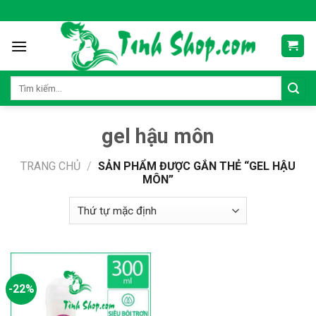
Skip
to
content
Tìm
kiếm:
gel hậu môn
TRANG CHỦ
/
SẢN PHẨM ĐƯỢC GẮN THẺ “GEL HẬU
MÔN”
-22%