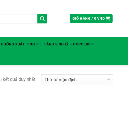
GIỎ HÀNG /
0
VND
 CHỐNG XUẤT TINH
TĂNG SINH LÝ – POPPERS
hị kết quả duy nhất