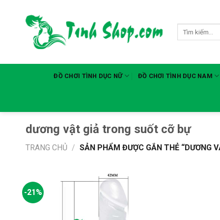
Skip
to
Tìm
content
kiếm:
ĐỒ CHƠI TÌNH DỤC NỮ
ĐỒ CHƠI TÌNH DỤC NAM
dương vật giả trong suốt cỡ bự
TRANG CHỦ
/
SẢN PHẨM ĐƯỢC GẮN THẺ “DƯƠNG VẬ
-21%