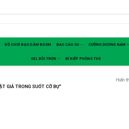
ĐỒ CHƠI BẠO DÂM BDSM
BAO CAO SU
CƯỜNG DƯƠNG NAM –
GEL BÔI TRƠN
BÍ KIẾP PHÒNG THE
Hiển t
T GIẢ TRONG SUỐT CỠ BỰ”