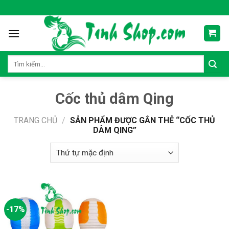
Skip
to
content
Tìm
kiếm:
Cốc thủ dâm Qing
TRANG CHỦ
/
SẢN PHẨM ĐƯỢC GẮN THẺ “CỐC THỦ
DÂM QING”
-17%