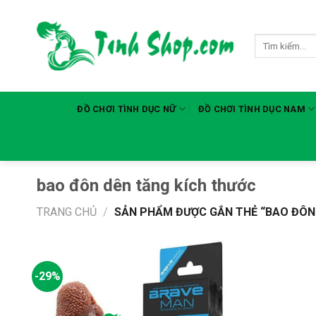
Skip
to
Tìm
content
kiếm:
ĐỒ CHƠI TÌNH DỤC NỮ
ĐỒ CHƠI TÌNH DỤC NAM
bao đôn dên tăng kích thước
TRANG CHỦ
/
SẢN PHẨM ĐƯỢC GẮN THẺ “BAO ĐÔN
-29%