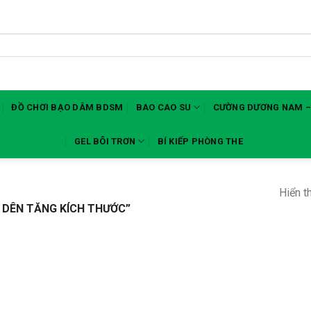
ĐỒ CHƠI BẠO DÂM BDSM
BAO CAO SU
CƯỜNG DƯƠNG NAM –
GEL BÔI TRƠN
BÍ KIẾP PHÒNG THE
Hiển t
 DÊN TĂNG KÍCH THƯỚC”