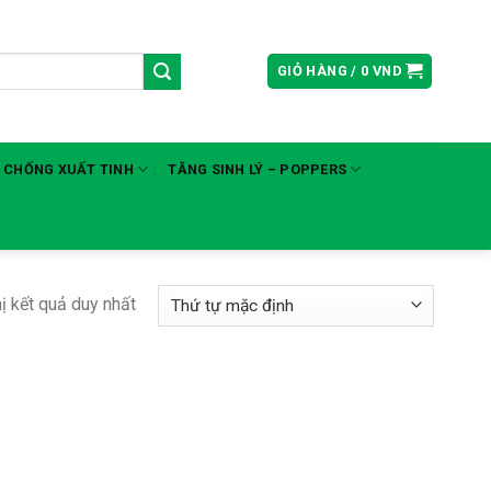
GIỎ HÀNG /
0
VND
 CHỐNG XUẤT TINH
TĂNG SINH LÝ – POPPERS
hị kết quả duy nhất