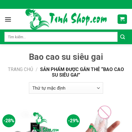
Skip
to
content
Tìm
kiếm:
Bao cao su siêu gai
TRANG CHỦ
/
SẢN PHẨM ĐƯỢC GẮN THẺ “BAO CAO
SU SIÊU GAI”
-28%
-29%