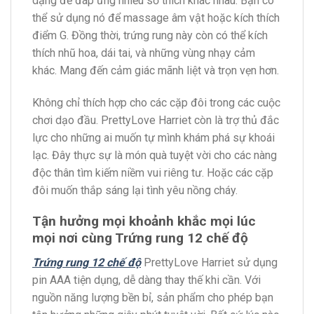
dạng để đáp ứng nhiều sở thích khác nhau. Bạn có
thể sử dụng nó để massage âm vật hoặc kích thích
điểm G. Đồng thời, trứng rung này còn có thể kích
thích nhũ hoa, dái tai, và những vùng nhạy cảm
khác. Mang đến cảm giác mãnh liệt và trọn vẹn hơn.
Không chỉ thích hợp cho các cặp đôi trong các cuộc
chơi dạo đầu. PrettyLove Harriet còn là trợ thủ đắc
lực cho những ai muốn tự mình khám phá sự khoái
lạc. Đây thực sự là món quà tuyệt vời cho các nàng
độc thân tìm kiếm niềm vui riêng tư. Hoặc các cặp
đôi muốn thắp sáng lại tình yêu nồng cháy.
Tận hưởng mọi khoảnh khắc mọi lúc
mọi nơi cùng Trứng rung 12 chế độ
Trứng rung 12 chế độ
PrettyLove Harriet sử dụng
pin AAA tiện dụng, dễ dàng thay thế khi cần. Với
nguồn năng lượng bền bỉ, sản phẩm cho phép bạn