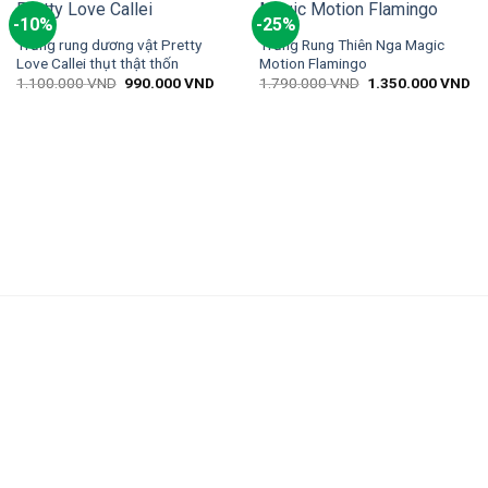
-10%
-25%
Trứng rung dương vật Pretty
Trứng Rung Thiên Nga Magic
Love Callei thụt thật thốn
Motion Flamingo
1.100.000
VND
990.000
VND
1.790.000
VND
1.350.000
VND