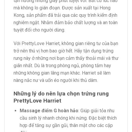
tận hưởng những giây phút tuyệt vời. Bất cứ lúc nào
mà không lo gián đoạn. Được sản xuất tại Hong
Kong, sản phẩm đã trải qua các quy trình kiểm định
nghiêm ngặt. Nhằm đảm bảo chất lượng và an toàn
tuyệt đối cho người dùng.
Với PrettyLove Harriet, không gian riêng tư của bạn
trở nên thú vị hơn bao giờ hết. Hãy tận dụng trứng
rung này ở những nơi bạn cảm thấy thoải mái và thư
giãn nhất. Dù là trong phòng ngủ, phòng tắm hay
những không gian lãng mạn khác. Harriet sẽ làm
nàng nắc nư và uốn éo người khi thủ dâm.
Những lý do nên lựa chọn trứng rung
PrettyLove Harriet
Massage điểm G hoàn hảo
: Giúp giải tỏa nhu
cầu sinh lý nhanh chóng khi nứng. Đặc biệt thích
hợp để tăng sự gần gũi, thân mật cho các cặp