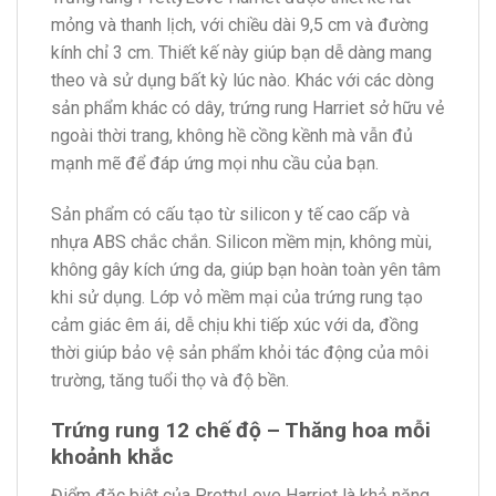
mỏng và thanh lịch, với chiều dài 9,5 cm và đường
kính chỉ 3 cm. Thiết kế này giúp bạn dễ dàng mang
theo và sử dụng bất kỳ lúc nào. Khác với các dòng
sản phẩm khác có dây, trứng rung Harriet sở hữu vẻ
ngoài thời trang, không hề cồng kềnh mà vẫn đủ
mạnh mẽ để đáp ứng mọi nhu cầu của bạn.
Sản phẩm có cấu tạo từ silicon y tế cao cấp và
nhựa ABS chắc chắn. Silicon mềm mịn, không mùi,
không gây kích ứng da, giúp bạn hoàn toàn yên tâm
khi sử dụng. Lớp vỏ mềm mại của trứng rung tạo
cảm giác êm ái, dễ chịu khi tiếp xúc với da, đồng
thời giúp bảo vệ sản phẩm khỏi tác động của môi
trường, tăng tuổi thọ và độ bền.
Trứng rung 12 chế độ – Thăng hoa mỗi
khoảnh khắc
Điểm đặc biệt của PrettyLove Harriet là khả năng