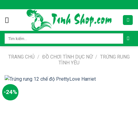
Skip
to
content
Tìm
kiếm:
TRANG CHỦ
/
ĐỒ CHƠI TÌNH DỤC NỮ
/
TRỨNG RUNG
TÌNH YÊU
-24%