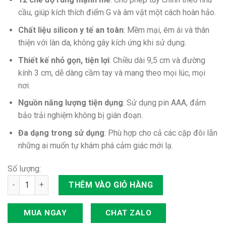
cầu, giúp kích thích điểm G và âm vật một cách hoàn hảo.
Chất liệu silicon y tế an toàn
: Mềm mại, êm ái và thân
thiện với làn da, không gây kích ứng khi sử dụng.
Thiết kế nhỏ gọn, tiện lợi
: Chiều dài 9,5 cm và đường
kính 3 cm, dễ dàng cầm tay và mang theo mọi lúc, mọi
nơi.
Nguồn năng lượng tiện dụng
: Sử dụng pin AAA, đảm
bảo trải nghiệm không bị gián đoạn.
Đa dạng trong sử dụng
: Phù hợp cho cả các cặp đôi lẫn
những ai muốn tự khám phá cảm giác mới lạ.
Số lượng:
Trứng rung 12 chế độ PrettyLove Harriet số lượng
THÊM VÀO GIỎ HÀNG
MUA NGAY
CHAT ZALO