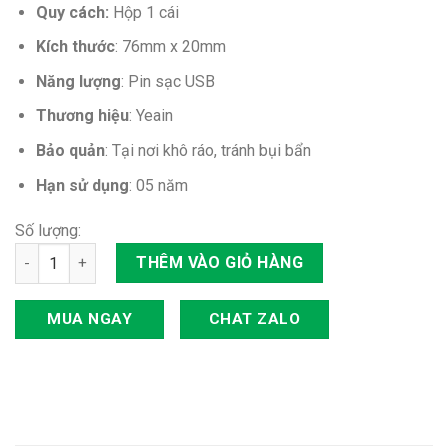
Quy cách:
Hộp 1 cái
Kích thước
: 76mm x 20mm
Năng lượng
: Pin sạc USB
Thương hiệu
: Yeain
Bảo quản
: Tại nơi khô ráo, tránh bụi bẩn
Hạn sử dụng
: 05 năm
Số lượng:
Thanh rung Yeain Mini 10 chế độ rung số lượng
THÊM VÀO GIỎ HÀNG
MUA NGAY
CHAT ZALO