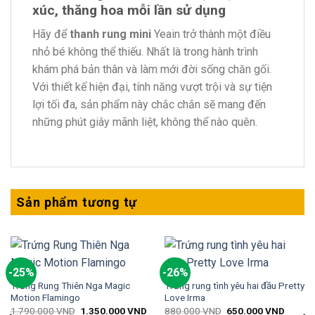
xúc, thăng hoa mỗi lần sử dụng
Hãy để
thanh rung mini
Yeain trở thành một điều
nhỏ bé không thể thiếu. Nhất là trong hành trình
khám phá bản thân và làm mới đời sống chăn gối.
Với thiết kế hiện đại, tính năng vượt trội và sự tiện
lợi tối đa, sản phẩm này chắc chắn sẽ mang đến
những phút giây mãnh liệt, không thể nào quên.
Sản phẩm tương tự
-25%
-26%
Trứng Rung Thiên Nga Magic
Trứng rung tình yêu hai đầu Pretty
Motion Flamingo
Love Irma
1.790.000
VND
1.350.000
VND
880.000
VND
650.000
VND