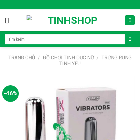
Skip
to
content
Tìm
kiếm:
TRANG CHỦ
/
ĐỒ CHƠI TÌNH DỤC NỮ
/
TRỨNG RUNG
TÌNH YÊU
-46%