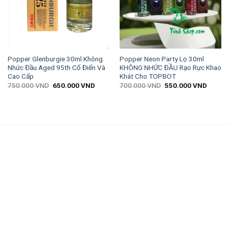
Popper Glenburgie 30ml Không
Popper Neon Party Lọ 30ml
Nhức Đầu Aged 95th Cổ Điển Và
KHÔNG NHỨC ĐẦU Rạo Rực Khao
Cao Cấp
Khát Cho TOPBOT
750.000
VND
650.000
VND
700.000
VND
550.000
VND