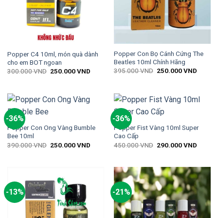
Popper Con Bọ Cánh Cứng The
Popper C4 10ml, món quà dành
Beatles 10ml Chính Hãng
cho em BOT ngoan
395.000
VND
250.000
VND
300.000
VND
250.000
VND
-36%
-36%
Popper Con Ong Vàng Bumble
Popper Fist Vàng 10ml Super
Bee 10ml
Cao Cấp
390.000
VND
250.000
VND
450.000
VND
290.000
VND
-13%
-21%