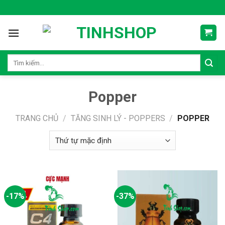
Skip
to
content
Tìm
kiếm:
Popper
TRANG CHỦ
/
TĂNG SINH LÝ - POPPERS
/
POPPER
-17%
-37%