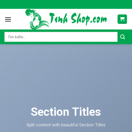
Skip
to
content
Tìm
kiếm:
Section Titles
Split content with beautiful Section Titles