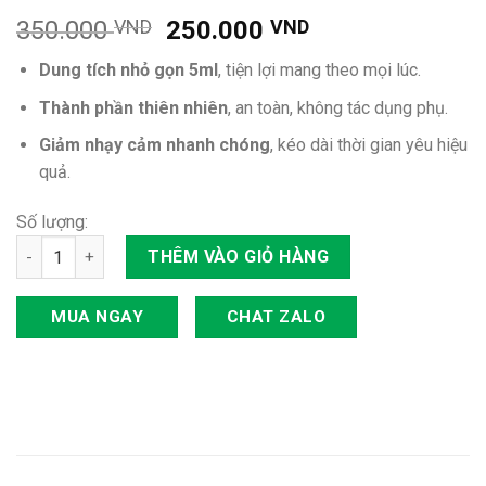
350.000
VND
250.000
VND
Dung tích nhỏ gọn 5ml
, tiện lợi mang theo mọi lúc.
Thành phần thiên nhiên
, an toàn, không tác dụng phụ.
Giảm nhạy cảm nhanh chóng
, kéo dài thời gian yêu hiệu
quả.
Số lượng:
Chai Xịt Sìn Sú Ê Đê Dạng Nước 5ml số lượng
THÊM VÀO GIỎ HÀNG
MUA NGAY
CHAT ZALO