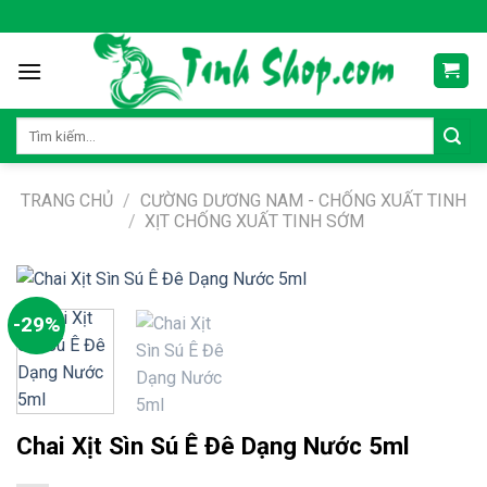
Skip
to
content
Tìm
kiếm:
TRANG CHỦ
/
CƯỜNG DƯƠNG NAM - CHỐNG XUẤT TINH
/
XỊT CHỐNG XUẤT TINH SỚM
-29%
Chai Xịt Sìn Sú Ê Đê Dạng Nước 5ml