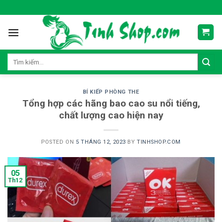
Skip
to
content
Tìm
kiếm:
BÍ KIẾP PHÒNG THE
Tổng hợp các hãng bao cao su nổi tiếng,
chất lượng cao hiện nay
POSTED ON
5 THÁNG 12, 2023
BY
TINHSHOP.COM
05
Th12