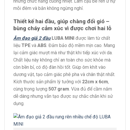
những chức năng cuồng nhiệt. Làm cậu bé rên ứ hự
mỗi đêm và bắn không ngừng nghỉ.
Thiết kế hai đầu, giúp chàng đổi gió –
bùng cháy cảm xúc vì được chơi hai lỗ
Âm đạo giả 2 đầu
LUBA MINI
được làm từ chất
liệu
TPE
và
ABS
. Đảm bảo độ mềm mịn cao. Mang
lại cảm giác mượt mà như thật khi tiếp xúc với da.
Chất liệu này không chỉ an toàn cho sức khỏe mà
còn bền bỉ, có độ đàn hồi tốt. Giúp ôm khít vào
dương vật, tạo cảm giác phê pha và chân thật nhất.
Kích thước sản phẩm lý tưởng với
22cm x 6cm
,
cùng trọng lượng
507 gram
. Vừa đủ để cầm nắm
dễ dàng nhưng vẫn tạo được sự chắc chắn khi sử
dụng.