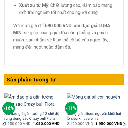
Xuất xứ từ Mỹ
: Chất lượng cao, đảm bảo mang
đến trải nghiệm tốt nhất cho người dùng.
Với mức giá chỉ
690.000 VND
,
âm đạo giả LUBA
MINI
sẽ giúp chàng giải tỏa căng thẳng và phiền
muộn. sản phẩm sẽ thay thế cô bé của người ấy,
mang đến ngọt ngào đậm đà.
Sản phẩm tương tự
-16%
-11%
Âm đạo giả gắn tường 12 chế độ
Mông giả silicon nguyên khối hai
rung dùng sạc Crazy bull Flora
lỗ siêu khít và êm ái
1.250.000
VND
1.050.000
VND
2.190.000
VND
1.950.000
VND