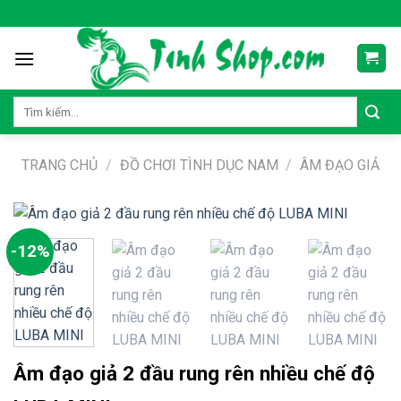
Skip
to
content
Tìm
kiếm:
TRANG CHỦ
/
ĐỒ CHƠI TÌNH DỤC NAM
/
ÂM ĐẠO GIẢ
-12%
Âm đạo giả 2 đầu rung rên nhiều chế độ